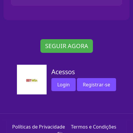
SEGUIR AGORA
Acessos
Login
Registrar-se
Políticas de Privacidade
Termos e Condições