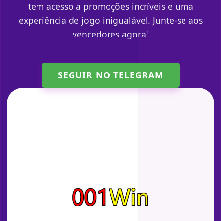
tem acesso a promoções incríveis e uma
experiência de jogo inigualável. Junte-se aos
vencedores agora!
SEGUIR NO TELEGRAM