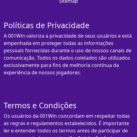
Sitemap
Políticas de Privacidade
A 001Win valoriza a privacidade de seus usuários e está
empenhada em proteger todas as informações
pessoais fornecidas durante o uso de nossos canais de
comunicação. Todos os dados coletados são utilizados
exclusivamente para fins de melhoria contínua da
experiência de nossos jogadores.
Termos e Condições
Os usuários da 001Win concordam em respeitar todas
as regras e regulamentos estabelecidos. É importante
ler e entender todos os termos antes de participar de