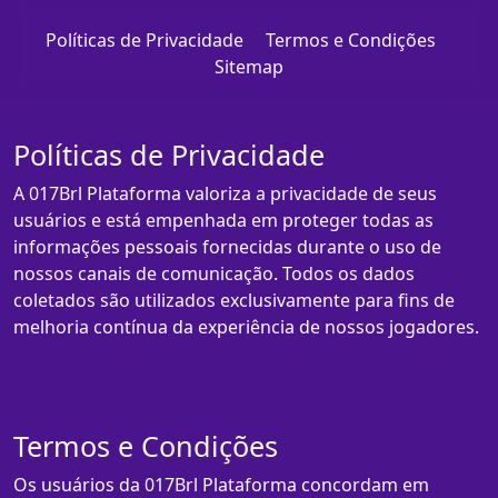
Políticas de Privacidade
Termos e Condições
Sitemap
Políticas de Privacidade
A 017Brl Plataforma valoriza a privacidade de seus
usuários e está empenhada em proteger todas as
informações pessoais fornecidas durante o uso de
nossos canais de comunicação. Todos os dados
coletados são utilizados exclusivamente para fins de
melhoria contínua da experiência de nossos jogadores.
Termos e Condições
Os usuários da 017Brl Plataforma concordam em