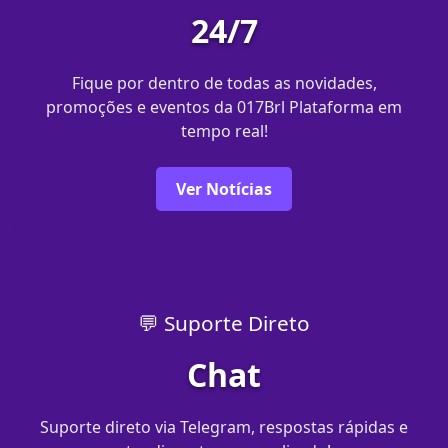
24/7
Fique por dentro de todas as novidades,
promoções e eventos da 017Brl Plataforma em
tempo real!
Ver Notícias
💬 Suporte Direto
Chat
Suporte direto via Telegram, respostas rápidas e