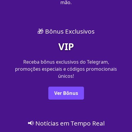
mão.
🎁 Bônus Exclusivos
VIP
Receba bônus exclusivos do Telegram,
promoções especiais e códigos promocionais
únicos!
Ver Bônus
📢 Notícias em Tempo Real