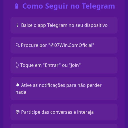
📱 Como Seguir no Telegram
📱 Baixe o app Telegram no seu dispositivo
🔍 Procure por "@07Win.ComOficial"
👆 Toque em "Entrar" ou "Join"
🔔 Ative as notificações para não perder
nada
💬 Participe das conversas e interaja