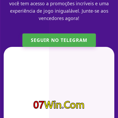
você tem acesso a promoções incríveis e uma
experiência de jogo inigualável. Junte-se aos
vencedores agora!
SEGUIR NO TELEGRAM