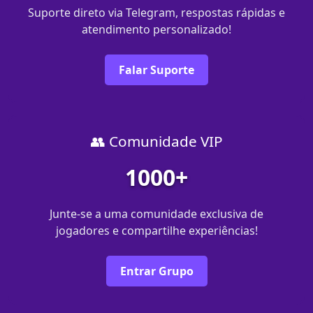
Suporte direto via Telegram, respostas rápidas e
atendimento personalizado!
Falar Suporte
👥 Comunidade VIP
1000+
Junte-se a uma comunidade exclusiva de
jogadores e compartilhe experiências!
Entrar Grupo