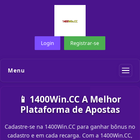
Login
Registrar-se
Menu
📱 1400Win.CC A Melhor
Plataforma de Apostas
Cadastre-se na 1400Win.CC para ganhar bônus no
cadastro e em cada recarga. Com a 1400Win.CC,