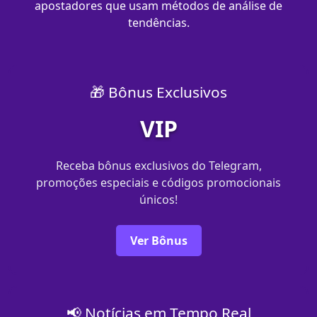
apostadores que usam métodos de análise de
tendências.
🎁 Bônus Exclusivos
VIP
Receba bônus exclusivos do Telegram,
promoções especiais e códigos promocionais
únicos!
Ver Bônus
📢 Notícias em Tempo Real