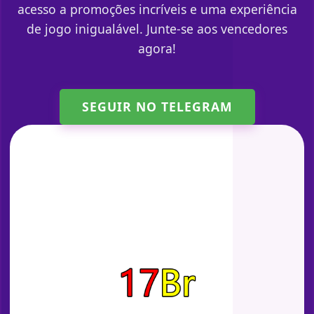
acesso a promoções incríveis e uma experiência
de jogo inigualável. Junte-se aos vencedores
agora!
SEGUIR NO TELEGRAM