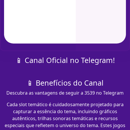
📱 Canal Oficial no Telegram!
📱 Benefícios do Canal
Descubra as vantagens de seguir a 3539 no Telegram
Cada slot temático é cuidadosamente projetado para
capturar a essência do tema, incluindo gráficos
autênticos, trilhas sonoras temáticas e recursos
especiais que refletem o universo do tema. Estes jogos