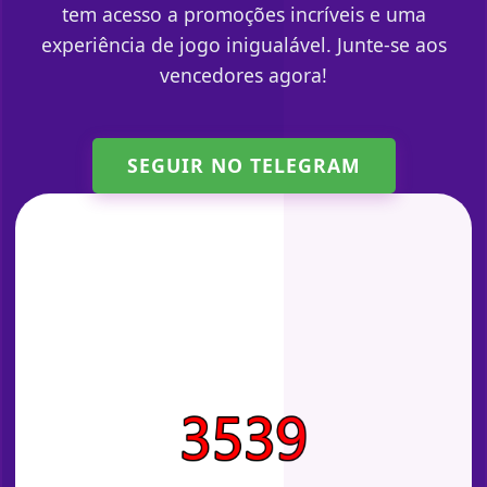
tem acesso a promoções incríveis e uma
experiência de jogo inigualável. Junte-se aos
vencedores agora!
SEGUIR NO TELEGRAM