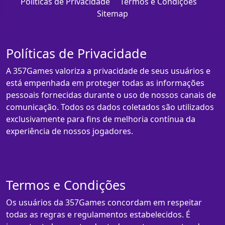
Políticas de Privacidade
Termos e Condições
Sitemap
Políticas de Privacidade
A 357Games valoriza a privacidade de seus usuários e
está empenhada em proteger todas as informações
pessoais fornecidas durante o uso de nossos canais de
comunicação. Todos os dados coletados são utilizados
exclusivamente para fins de melhoria contínua da
experiência de nossos jogadores.
Termos e Condições
Os usuários da 357Games concordam em respeitar
todas as regras e regulamentos estabelecidos. É