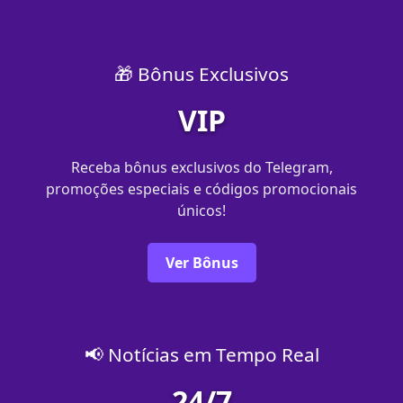
🎁 Bônus Exclusivos
VIP
Receba bônus exclusivos do Telegram,
promoções especiais e códigos promocionais
únicos!
Ver Bônus
📢 Notícias em Tempo Real
24/7