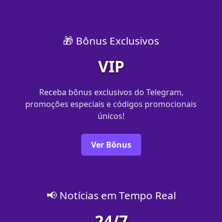
🎁 Bônus Exclusivos
VIP
Receba bônus exclusivos do Telegram,
promoções especiais e códigos promocionais
únicos!
Ver Bônus
📢 Notícias em Tempo Real
24/7