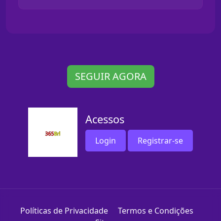
SEGUIR AGORA
Acessos
Login
Registrar-se
Políticas de Privacidade
Termos e Condições