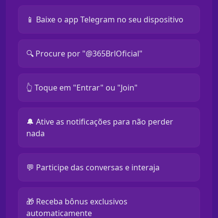
📱 Baixe o app Telegram no seu dispositivo
🔍 Procure por "@365BrlOficial"
👆 Toque em "Entrar" ou "Join"
🔔 Ative as notificações para não perder
nada
💬 Participe das conversas e interaja
🎁 Receba bônus exclusivos
automaticamente