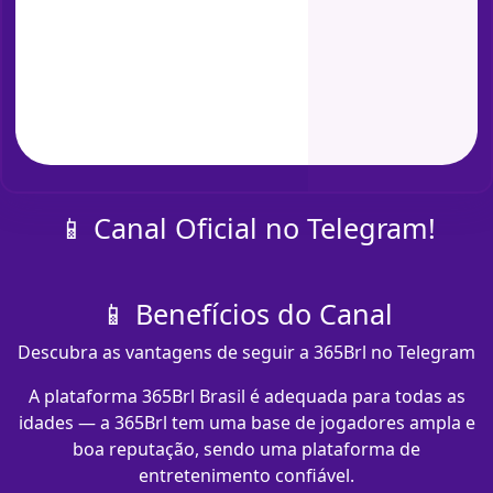
📱 Canal Oficial no Telegram!
📱 Benefícios do Canal
Descubra as vantagens de seguir a 365Brl no Telegram
A plataforma 365Brl Brasil é adequada para todas as
idades — a 365Brl tem uma base de jogadores ampla e
boa reputação, sendo uma plataforma de
entretenimento confiável.