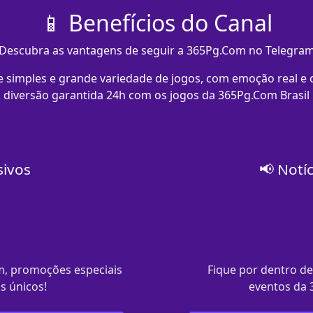
📱 Benefícios do Canal
Descubra as vantagens de seguir a 365Pg.Com no Telegra
ce simples e grande variedade de jogos, com emoção real e
, diversão garantida 24h com os jogos da 365Pg.Com Brasil 
sivos
📢 Notí
m, promoções especiais
Fique por dentro d
s únicos!
eventos da 