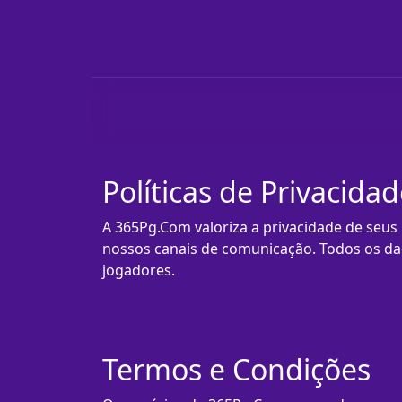
Políticas de Privacida
A 365Pg.Com valoriza a privacidade de seu
nossos canais de comunicação. Todos os dad
jogadores.
Termos e Condições