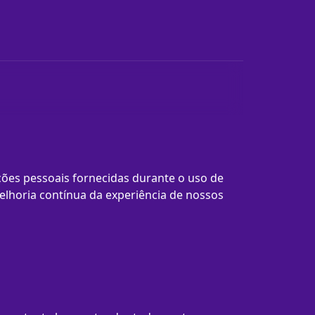
ões pessoais fornecidas durante o uso de
elhoria contínua da experiência de nossos