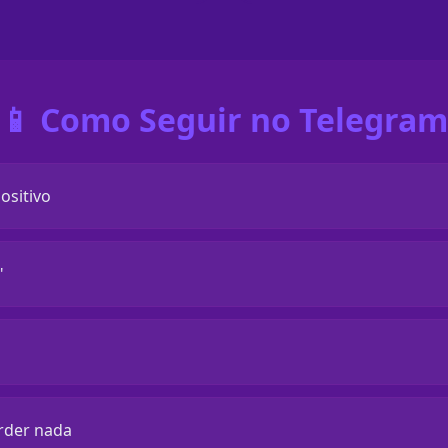
📱 Como Seguir no Telegram
ositivo
"
erder nada