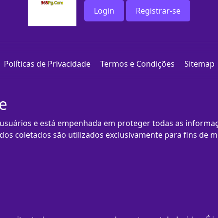
Login
Registrar-se
Políticas de Privacidade
Termos e Condições
Sitemap
de
s usuários e está empenhada em proteger todas as informaç
os coletados são utilizados exclusivamente para fins de m