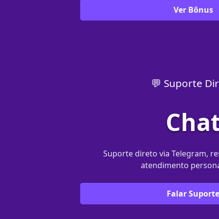
Ver Bônus
💬 Suporte Di
Cha
Suporte direto via Telegram, r
atendimento persona
Falar Suport