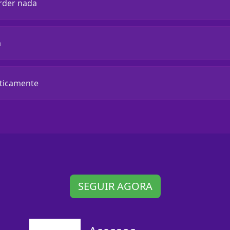
erder nada
a
aticamente
SEGUIR AGORA