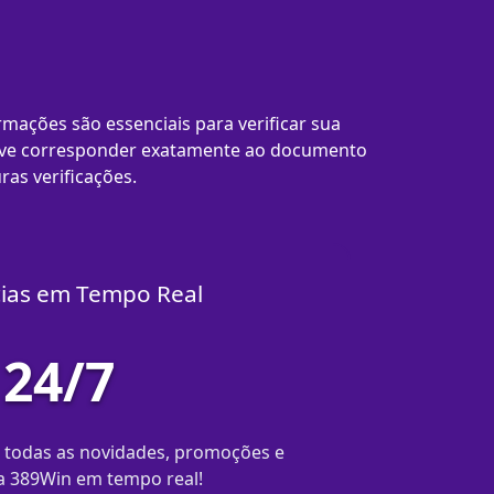
mações são essenciais para verificar sua
 deve corresponder exatamente ao documento
ras verificações.
cias em Tempo Real
24/7
e todas as novidades, promoções e
a 389Win em tempo real!