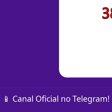
📱 Canal Oficial no Telegram!