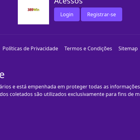
Acessos
Login
Registrar-se
Políticas de Privacidade
Termos e Condições
Sitemap
de
uários e está empenhada em proteger todas as informações
os coletados são utilizados exclusivamente para fins de m