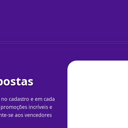
postas
 no cadastro e em cada
 promoções incríveis e
unte-se aos vencedores