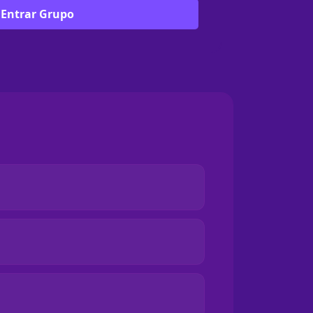
Entrar Grupo