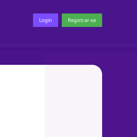
Login
Registrar-se