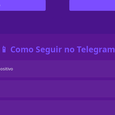
e
📱 Como Seguir no Telegram
ositivo