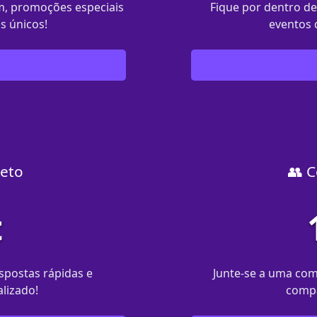
m, promoções especiais
Fique por dentro d
s únicos!
eventos 
reto
👥 
t
espostas rápidas e
Junte-se a uma com
lizado!
compa