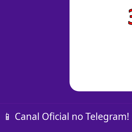
📱 Canal Oficial no Telegram!