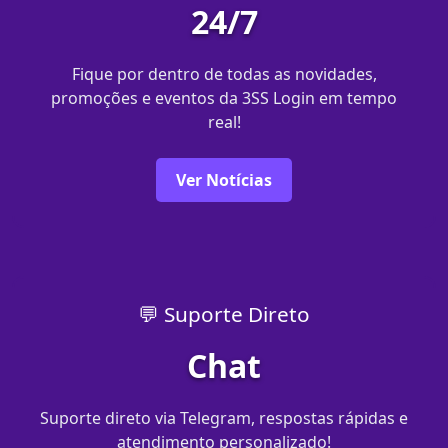
24/7
Fique por dentro de todas as novidades,
promoções e eventos da 3SS Login em tempo
real!
Ver Notícias
💬 Suporte Direto
Chat
Suporte direto via Telegram, respostas rápidas e
atendimento personalizado!