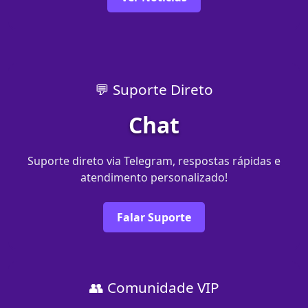
💬 Suporte Direto
Chat
Suporte direto via Telegram, respostas rápidas e
atendimento personalizado!
Falar Suporte
👥 Comunidade VIP