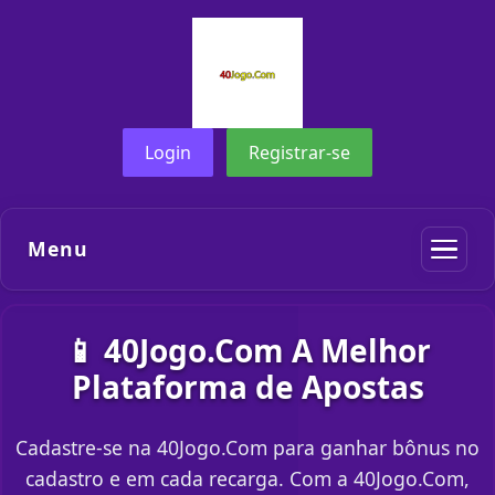
Login
Registrar-se
Menu
📱 40Jogo.Com A Melhor
Plataforma de Apostas
Cadastre-se na 40Jogo.Com para ganhar bônus no
cadastro e em cada recarga. Com a 40Jogo.Com,