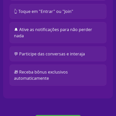
👆 Toque em "Entrar" ou "Join"
🔔 Ative as notificações para não perder
nada
💬 Participe das conversas e interaja
🎁 Receba bônus exclusivos
automaticamente