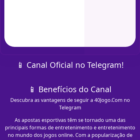
📱 Canal Oficial no Telegram!
📱 Benefícios do Canal
Descubra as vantagens de seguir a 40Jogo.Com no
Telegram
As apostas esportivas têm se tornado uma das
principais formas de entretenimento e entretenimento
no mundo dos jogos online. Com a popularização de