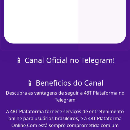
📱 Canal Oficial no Telegram!
📱 Benefícios do Canal
Descubra as vantagens de seguir a 48T Plataforma no
Telegram
A 48T Plataforma fornece serviços de entretenimento
online para usuários brasileiros, e a 48T Plataforma
Online Com está sempre comprometida com um