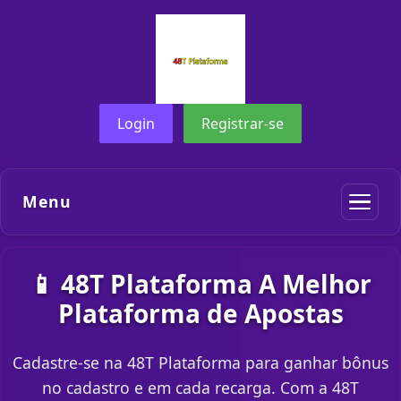
Login
Registrar-se
Menu
📱 48T Plataforma A Melhor
Plataforma de Apostas
Cadastre-se na 48T Plataforma para ganhar bônus
no cadastro e em cada recarga. Com a 48T