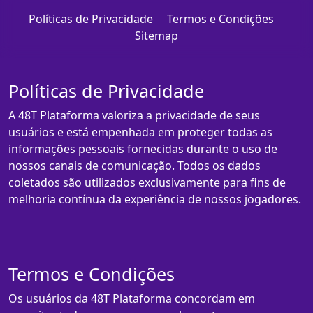
Políticas de Privacidade
Termos e Condições
Sitemap
Políticas de Privacidade
A 48T Plataforma valoriza a privacidade de seus
usuários e está empenhada em proteger todas as
informações pessoais fornecidas durante o uso de
nossos canais de comunicação. Todos os dados
coletados são utilizados exclusivamente para fins de
melhoria contínua da experiência de nossos jogadores.
Termos e Condições
Os usuários da 48T Plataforma concordam em