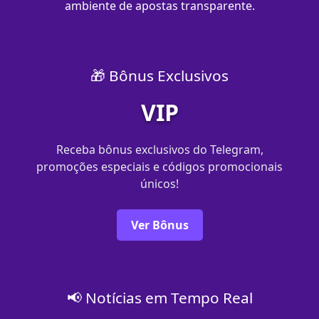
ambiente de apostas transparente.
🎁 Bônus Exclusivos
VIP
Receba bônus exclusivos do Telegram,
promoções especiais e códigos promocionais
únicos!
Ver Bônus
📢 Notícias em Tempo Real