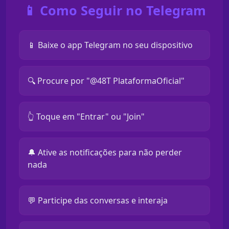
📱 Como Seguir no Telegram
📱 Baixe o app Telegram no seu dispositivo
🔍 Procure por "@48T PlataformaOficial"
👆 Toque em "Entrar" ou "Join"
🔔 Ative as notificações para não perder
nada
💬 Participe das conversas e interaja