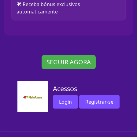
🎁 Receba bônus exclusivos
automaticamente
SEGUIR AGORA
Acessos
Login
Registrar-se