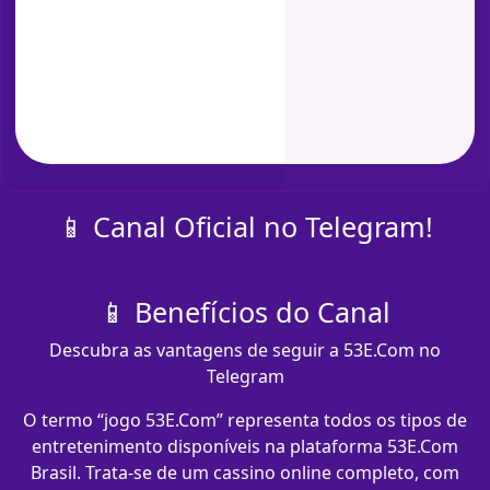
📱 Canal Oficial no Telegram!
📱 Benefícios do Canal
Descubra as vantagens de seguir a 53E.Com no
Telegram
O termo “jogo 53E.Com” representa todos os tipos de
entretenimento disponíveis na plataforma 53E.Com
Brasil. Trata-se de um cassino online completo, com