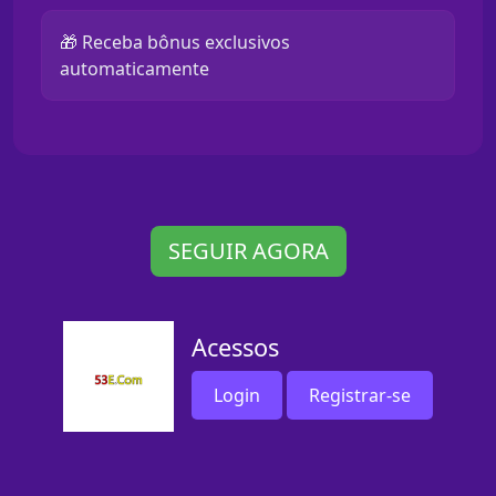
🎁 Receba bônus exclusivos
automaticamente
SEGUIR AGORA
Acessos
Login
Registrar-se