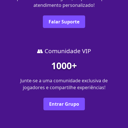
atendimento personalizado!
Falar Suporte
👥 Comunidade VIP
1000+
Junte-se a uma comunidade exclusiva de
jogadores e compartilhe experiências!
Entrar Grupo