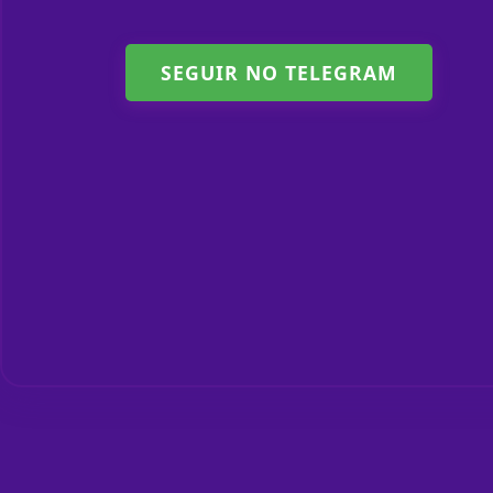
SEGUIR NO TELEGRAM