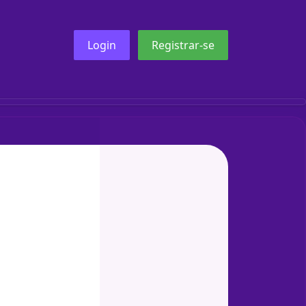
Login
Registrar-se