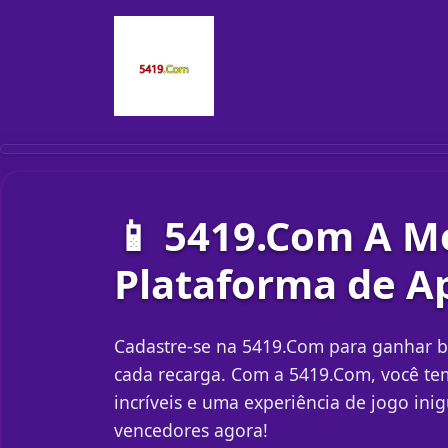
📱 5419.Com A M
Plataforma de A
Cadastre-se na 5419.Com para ganhar 
cada recarga. Com a 5419.Com, você t
incríveis e uma experiência de jogo inig
vencedores agora!