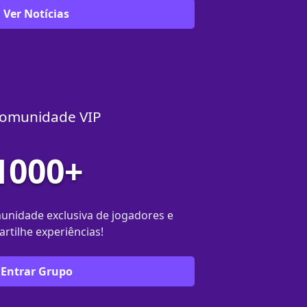
Ver Notícias
Comunidade VIP
1000+
unidade exclusiva de jogadores e
rtilhe experiências!
Entrar Grupo