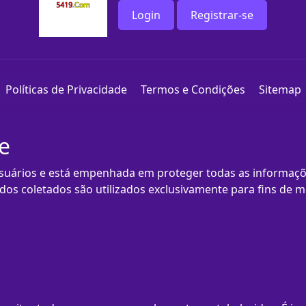
Login
Registrar-se
Políticas de Privacidade
Termos e Condições
Sitemap
de
usuários e está empenhada em proteger todas as informaçõ
os coletados são utilizados exclusivamente para fins de m