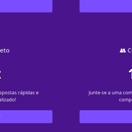
reto
👥 
t
espostas rápidas e
Junte-se a uma com
lizado!
compa
e