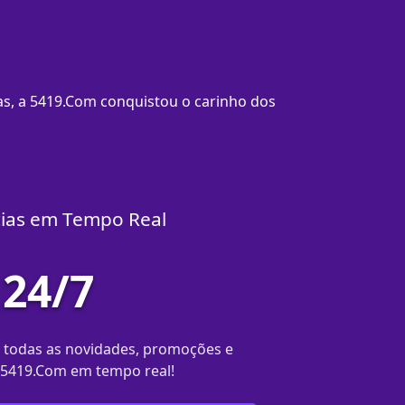
as, a 5419.Com conquistou o carinho dos
cias em Tempo Real
24/7
e todas as novidades, promoções e
 5419.Com em tempo real!