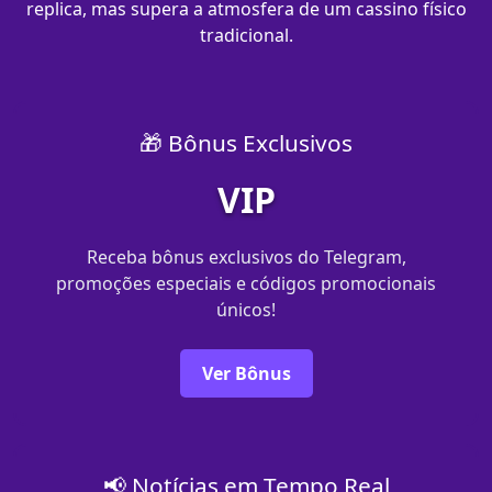
replica, mas supera a atmosfera de um cassino físico
tradicional.
🎁 Bônus Exclusivos
VIP
Receba bônus exclusivos do Telegram,
promoções especiais e códigos promocionais
únicos!
Ver Bônus
📢 Notícias em Tempo Real