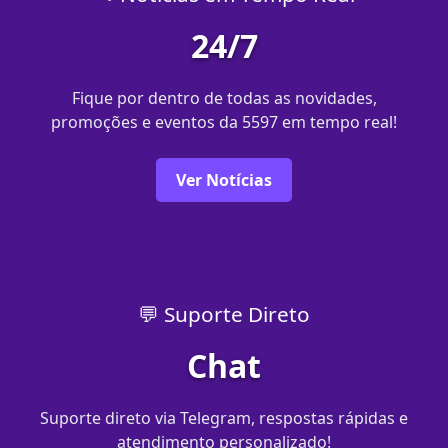
24/7
Fique por dentro de todas as novidades,
promoções e eventos da 5597 em tempo real!
Ver Notícias
💬 Suporte Direto
Chat
Suporte direto via Telegram, respostas rápidas e
atendimento personalizado!