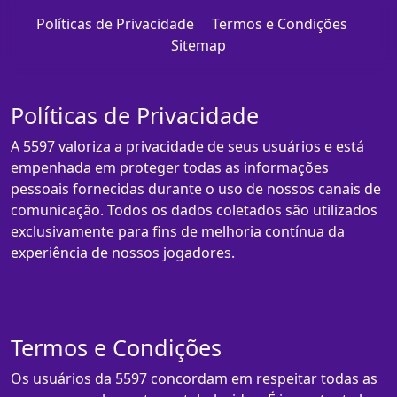
Políticas de Privacidade
Termos e Condições
Sitemap
Políticas de Privacidade
A 5597 valoriza a privacidade de seus usuários e está
empenhada em proteger todas as informações
pessoais fornecidas durante o uso de nossos canais de
comunicação. Todos os dados coletados são utilizados
exclusivamente para fins de melhoria contínua da
experiência de nossos jogadores.
Termos e Condições
Os usuários da 5597 concordam em respeitar todas as