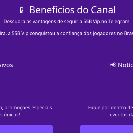
📱 Benefícios do Canal
Descubra as vantagens de seguir a 55B Vip no Telegram
ra, a 55B Vip conquistou a confiança dos jogadores no Bras
sivos
📢 Notí
m, promoções especiais
Fique por dentro d
s únicos!
eventos d