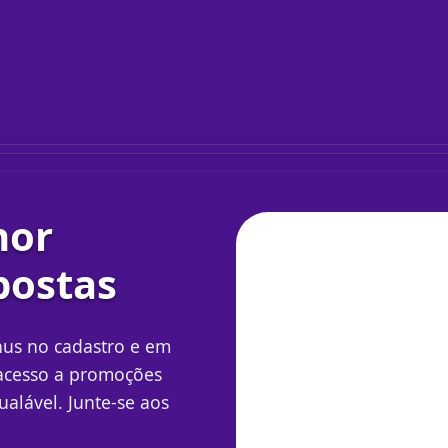
hor
postas
nus no cadastro e em
 acesso a promoções
ualável. Junte-se aos