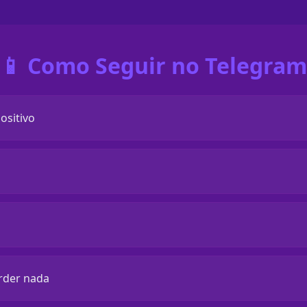
📱 Como Seguir no Telegram
ositivo
erder nada