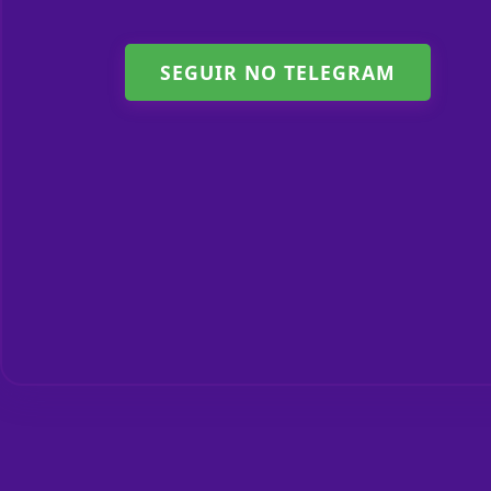
SEGUIR NO TELEGRAM