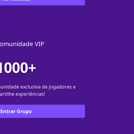
Comunidade VIP
1000+
unidade exclusiva de jogadores e
rtilhe experiências!
Entrar Grupo