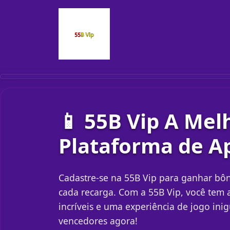
📱 55B Vip A Mel
Plataforma de A
Cadastre-se na 55B Vip para ganhar bô
cada recarga. Com a 55B Vip, você tem
incríveis e uma experiência de jogo inig
vencedores agora!