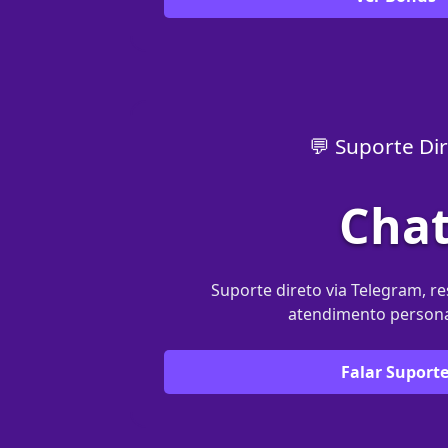
💬 Suporte Di
Cha
Suporte direto via Telegram, r
atendimento persona
Falar Suport