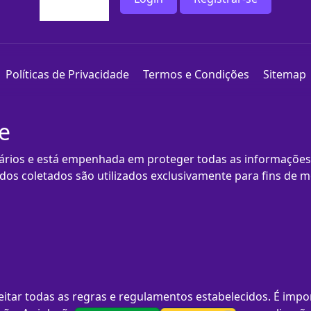
Políticas de Privacidade
Termos e Condições
Sitemap
de
suários e está empenhada em proteger todas as informações
os coletados são utilizados exclusivamente para fins de m
tar todas as regras e regulamentos estabelecidos. É impor