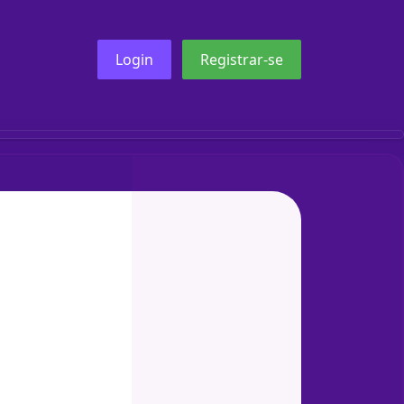
Login
Registrar-se