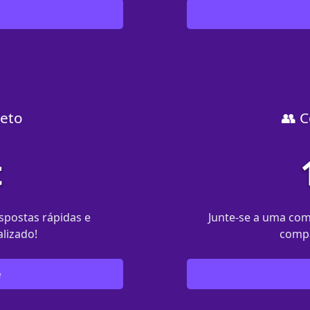
reto
👥 
t
espostas rápidas e
Junte-se a uma com
lizado!
compa
e