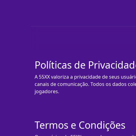
Políticas de Privacida
A 55XX valoriza a privacidade de seus usuá
canais de comunicação. Todos os dados cole
jogadores.
Termos e Condições