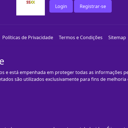
Login
Registrar-se
Políticas de Privacidade
Termos e Condições
Sitemap
de
rios e está empenhada em proteger todas as informações p
tados são utilizados exclusivamente para fins de melhoria