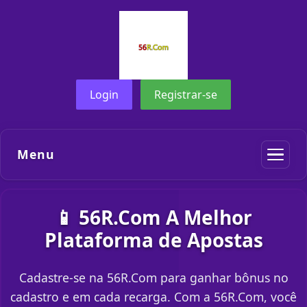
Login
Registrar-se
Menu
📱 56R.Com A Melhor
Plataforma de Apostas
Cadastre-se na 56R.Com para ganhar bônus no
cadastro e em cada recarga. Com a 56R.Com, você