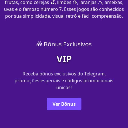
frutas, como cerejas 🍒, limões 🍋, laranjas 🍊, ameixas,
uvas e o famoso número 7. Esses jogos são conhecidos
por sua simplicidade, visual retrô e fácil compreensão.
🎁 Bônus Exclusivos
VIP
Receba bônus exclusivos do Telegram,
promoções especiais e códigos promocionais
únicos!
Ver Bônus