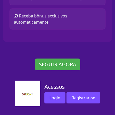
🎁 Receba bônus exclusivos
automaticamente
SEGUIR AGORA
Acessos
Login
Registrar-se