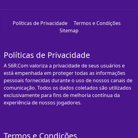
Políticas de Privacidade
Termos e Condições
Sitemap
Políticas de Privacidade
A 56R.Com valoriza a privacidade de seus usuários e
está empenhada em proteger todas as informações
pessoais fornecidas durante o uso de nossos canais de
comunicação. Todos os dados coletados são utilizados
exclusivamente para fins de melhoria contínua da
experiência de nossos jogadores.
Termos e Condições