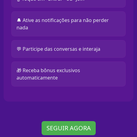
🔔 Ative as notificações para não perder
nada
💬 Participe das conversas e interaja
🎁 Receba bônus exclusivos
automaticamente
SEGUIR AGORA