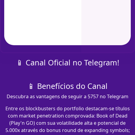
📱 Canal Oficial no Telegram!
📱 Benefícios do Canal
Descubra as vantagens de seguir a 5757 no Telegram
Entre os blockbusters do portfolio destacam-se títulos
com market penetration comprovada: Book of Dead
(Play'n GO) com sua volatilidade alta e potencial de
5.000x através do bonus round de expanding symbols;