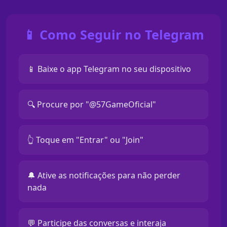
📱 Como Seguir no Telegram
📱 Baixe o app Telegram no seu dispositivo
🔍 Procure por "@57GameOficial"
👆 Toque em "Entrar" ou "Join"
🔔 Ative as notificações para não perder
nada
💬 Participe das conversas e interaja