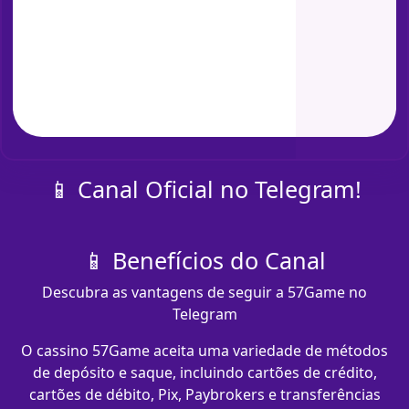
📱 Canal Oficial no Telegram!
📱 Benefícios do Canal
Descubra as vantagens de seguir a 57Game no
Telegram
O cassino 57Game aceita uma variedade de métodos
de depósito e saque, incluindo cartões de crédito,
cartões de débito, Pix, Paybrokers e transferências