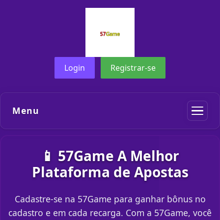
Login
Registrar-se
Menu
📱 57Game A Melhor
Plataforma de Apostas
Cadastre-se na 57Game para ganhar bônus no
cadastro e em cada recarga. Com a 57Game, você