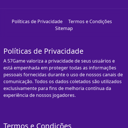
Políticas de Privacidade
Termos e Condições
Sitemap
Políticas de Privacidade
A 57Game valoriza a privacidade de seus usuários e
está empenhada em proteger todas as informações
pessoais fornecidas durante o uso de nossos canais de
comunicação. Todos os dados coletados são utilizados
exclusivamente para fins de melhoria contínua da
experiência de nossos jogadores.
Termos e Condições