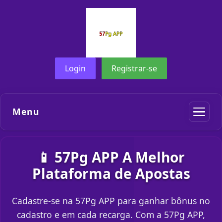
Login
Registrar-se
Menu
📱 57Pg APP A Melhor
Plataforma de Apostas
Cadastre-se na 57Pg APP para ganhar bônus no
cadastro e em cada recarga. Com a 57Pg APP,