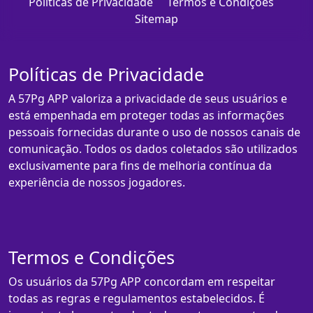
Políticas de Privacidade
Termos e Condições
Sitemap
Políticas de Privacidade
A 57Pg APP valoriza a privacidade de seus usuários e
está empenhada em proteger todas as informações
pessoais fornecidas durante o uso de nossos canais de
comunicação. Todos os dados coletados são utilizados
exclusivamente para fins de melhoria contínua da
experiência de nossos jogadores.
Termos e Condições
Os usuários da 57Pg APP concordam em respeitar
todas as regras e regulamentos estabelecidos. É