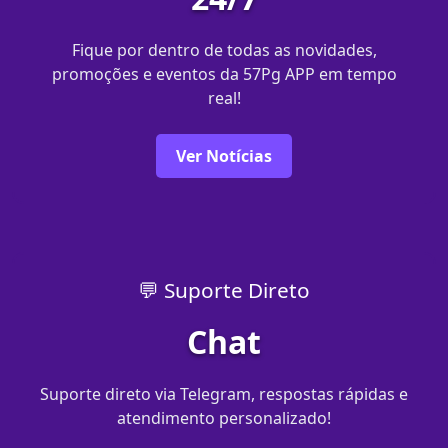
Fique por dentro de todas as novidades,
promoções e eventos da 57Pg APP em tempo
real!
Ver Notícias
💬 Suporte Direto
Chat
Suporte direto via Telegram, respostas rápidas e
atendimento personalizado!