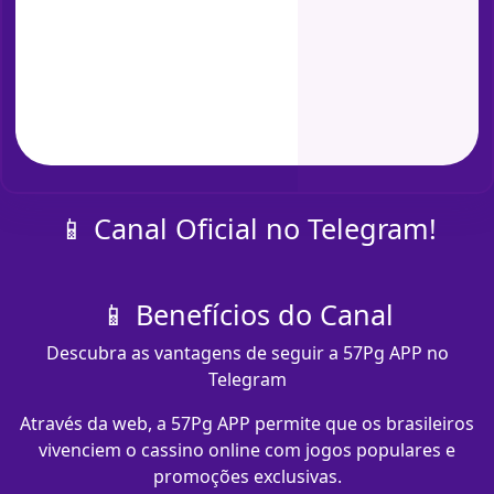
📱 Canal Oficial no Telegram!
📱 Benefícios do Canal
Descubra as vantagens de seguir a 57Pg APP no
Telegram
Através da web, a 57Pg APP permite que os brasileiros
vivenciem o cassino online com jogos populares e
promoções exclusivas.