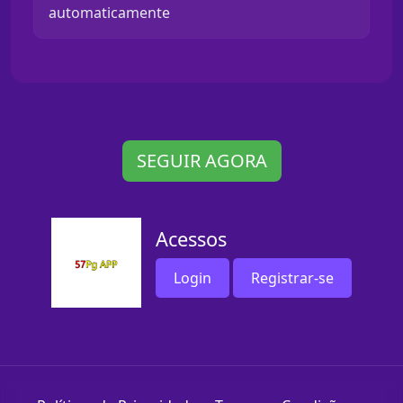
automaticamente
SEGUIR AGORA
Acessos
Login
Registrar-se