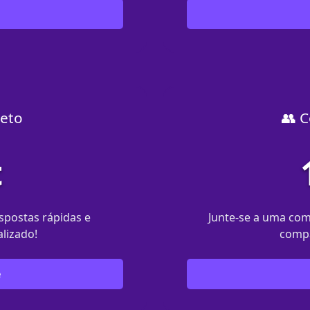
reto
👥 
t
espostas rápidas e
Junte-se a uma com
lizado!
compa
e