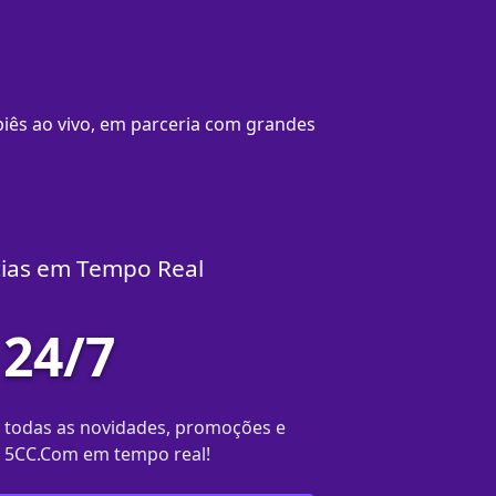
piês ao vivo, em parceria com grandes
cias em Tempo Real
24/7
e todas as novidades, promoções e
 5CC.Com em tempo real!