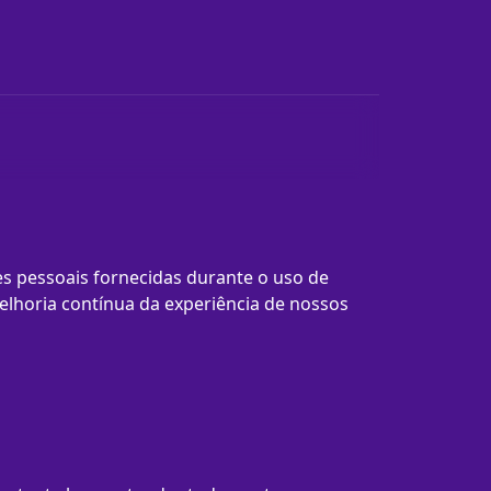
s pessoais fornecidas durante o uso de
elhoria contínua da experiência de nossos