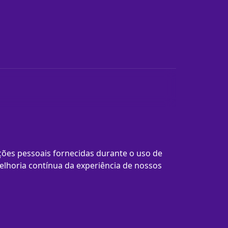
ções pessoais fornecidas durante o uso de
elhoria contínua da experiência de nossos