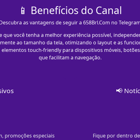
📱 Benefícios do Canal
Descubra as vantagens de seguir a 658Brl.Com no Telegra
 que você tenha a melhor experiência possível, independe
mente ao tamanho da tela, otimizando o layout e as funcio
 elementos touch-friendly para dispositivos móveis, botõe
que facilitam a navegação.
sivos
📢 Notí
m, promoções especiais
Fique por dentro d