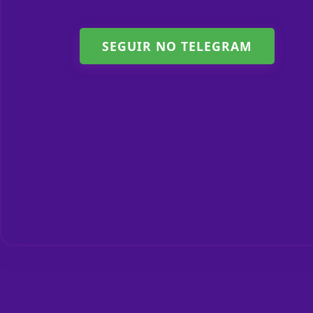
SEGUIR NO TELEGRAM