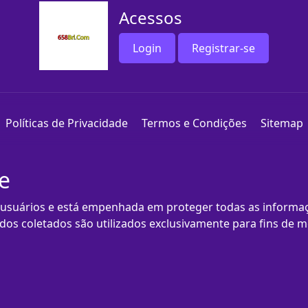
Acessos
Login
Registrar-se
Políticas de Privacidade
Termos e Condições
Sitemap
de
s usuários e está empenhada em proteger todas as informa
os coletados são utilizados exclusivamente para fins de m