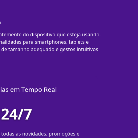
m
ntemente do dispositivo que esteja usando.
nalidades para smartphones, tablets e
s de tamanho adequado e gestos intuitivos
cias em Tempo Real
24/7
e todas as novidades, promoções e