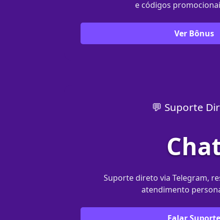
e códigos promocionai
Ver Bônus
💬 Suporte Di
Cha
Suporte direto via Telegram, r
atendimento persona
Falar Suport