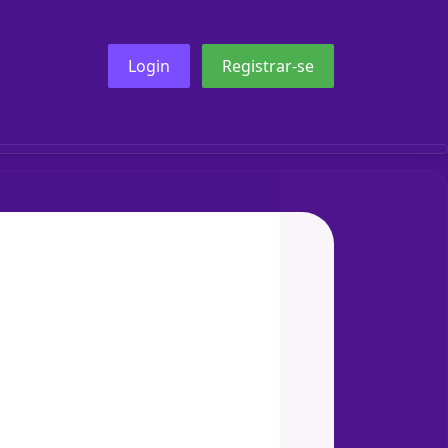
Login
Registrar-se