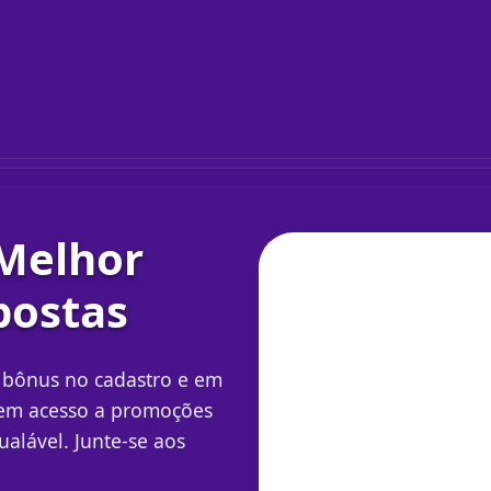
 Melhor
postas
 bônus no cadastro e em
tem acesso a promoções
ualável. Junte-se aos