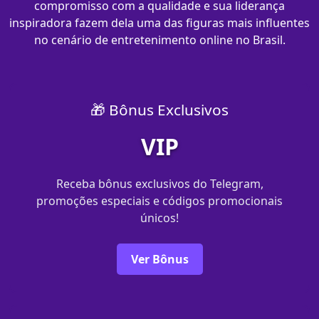
compromisso com a qualidade e sua liderança
inspiradora fazem dela uma das figuras mais influentes
no cenário de entretenimento online no Brasil.
🎁 Bônus Exclusivos
VIP
Receba bônus exclusivos do Telegram,
promoções especiais e códigos promocionais
únicos!
Ver Bônus