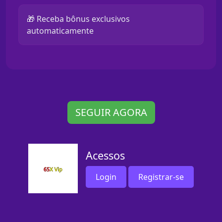
🎁 Receba bônus exclusivos
automaticamente
SEGUIR AGORA
Acessos
Login
Registrar-se