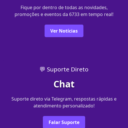
Fique por dentro de todas as novidades,
promoções e eventos da 6733 em tempo real!
Ver Notícias
💬 Suporte Direto
Chat
Suporte direto via Telegram, respostas rápidas e
atendimento personalizado!
Falar Suporte