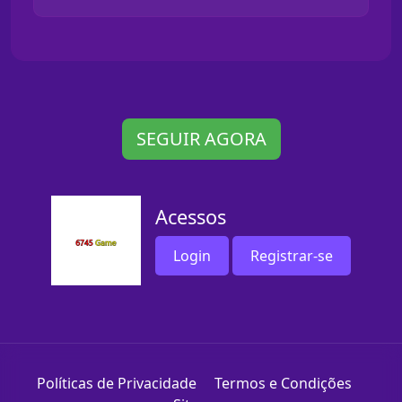
SEGUIR AGORA
Acessos
Login
Registrar-se
Políticas de Privacidade
Termos e Condições