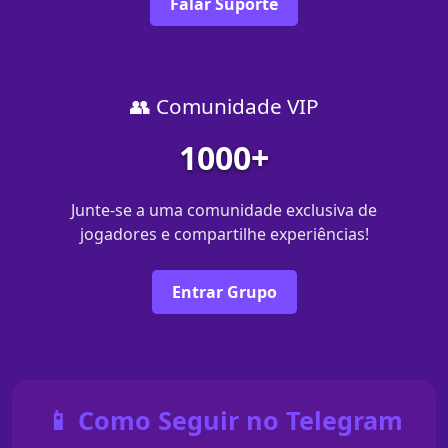
Falar Suporte
👥 Comunidade VIP
1000+
Junte-se a uma comunidade exclusiva de
jogadores e compartilhe experiências!
Entrar Grupo
📱 Como Seguir no Telegram