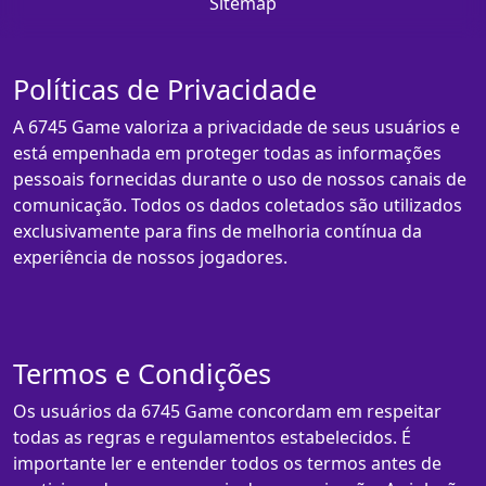
Sitemap
Políticas de Privacidade
A 6745 Game valoriza a privacidade de seus usuários e
está empenhada em proteger todas as informações
pessoais fornecidas durante o uso de nossos canais de
comunicação. Todos os dados coletados são utilizados
exclusivamente para fins de melhoria contínua da
experiência de nossos jogadores.
Termos e Condições
Os usuários da 6745 Game concordam em respeitar
todas as regras e regulamentos estabelecidos. É
importante ler e entender todos os termos antes de