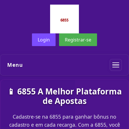
Login
Registrar-se
Menu
📱 6855 A Melhor Plataforma
de Apostas
Cadastre-se na 6855 para ganhar bônus no
cadastro e em cada recarga. Com a 6855, você