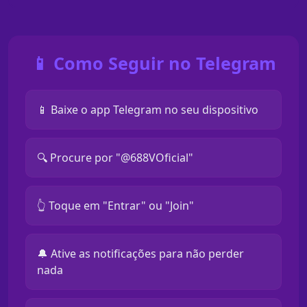
📱 Como Seguir no Telegram
📱 Baixe o app Telegram no seu dispositivo
🔍 Procure por "@688VOficial"
👆 Toque em "Entrar" ou "Join"
🔔 Ative as notificações para não perder
nada