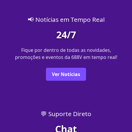
📢 Notícias em Tempo Real
24/7
Fique por dentro de todas as novidades,
promoções e eventos da 688V em tempo real!
Ver Notícias
💬 Suporte Direto
Chat