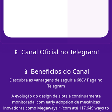
📱 Canal Oficial no Telegram!
📱 Benefícios do Canal
Descubra as vantagens de seguir a 688V Paga no
Telegram
A evolução do design de slots é continuamente
monitorada, com early adoption de mecânicas
inovadoras como Megaways™ (com até 117.649 ways to