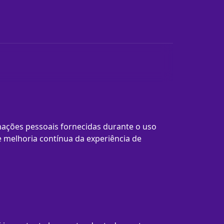
mações pessoais fornecidas durante o uso
e melhoria contínua da experiência de