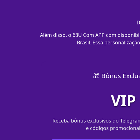
D
Além disso, o 68U Com APP com​ disponibil
Brasil. Essa personalizaçã
🎁 Bônus Exclu
VIP
Receba bônus exclusivos do Telegra
e códigos promocionai