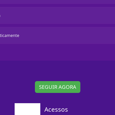
a
aticamente
SEGUIR AGORA
Acessos