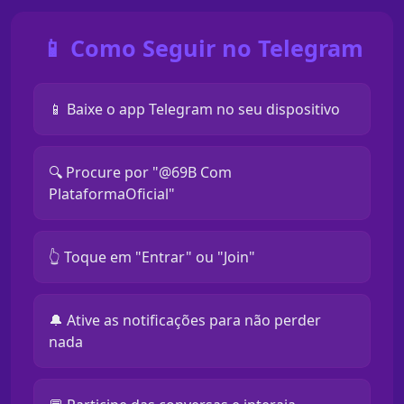
📱 Como Seguir no Telegram
📱 Baixe o app Telegram no seu dispositivo
🔍 Procure por "@69B Com
PlataformaOficial"
👆 Toque em "Entrar" ou "Join"
🔔 Ative as notificações para não perder
nada