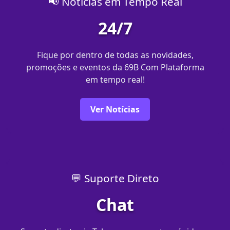
📢 Notícias em Tempo Real
24/7
Fique por dentro de todas as novidades,
promoções e eventos da 69B Com Plataforma
em tempo real!
Ver Notícias
💬 Suporte Direto
Chat