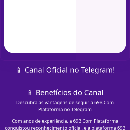
📱 Canal Oficial no Telegram!
📱 Benefícios do Canal
Descubra as vantagens de seguir a 69B Com
Plataforma no Telegram
Com anos de experiência, a 69B Com Plataforma
conquistou reconhecimento oficial, e a plataforma 69B