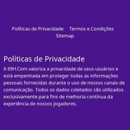
Políticas de Privacidade
Termos e Condições
Sitemap
Políticas de Privacidade
A 69H.Com valoriza a privacidade de seus usuários e
está empenhada em proteger todas as informações
pessoais fornecidas durante o uso de nossos canais de
comunicação. Todos os dados coletados são utilizados
exclusivamente para fins de melhoria contínua da
experiência de nossos jogadores.