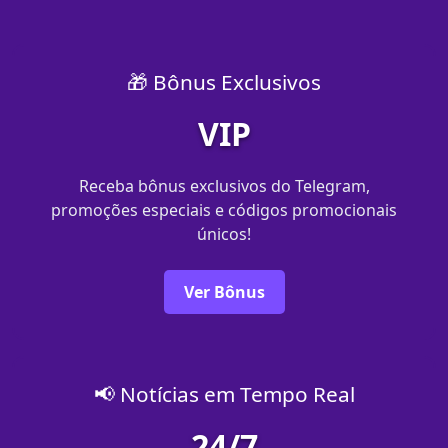
🎁 Bônus Exclusivos
VIP
Receba bônus exclusivos do Telegram,
promoções especiais e códigos promocionais
únicos!
Ver Bônus
📢 Notícias em Tempo Real
24/7