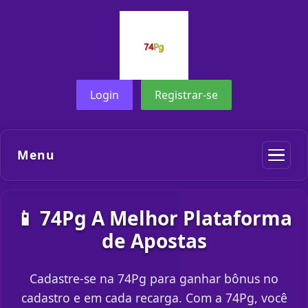
Login
Registrar-se
Menu
📱 74Pg A Melhor Plataforma
de Apostas
Cadastre-se na 74Pg para ganhar bônus no
cadastro e em cada recarga. Com a 74Pg, você