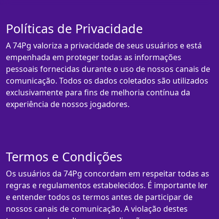
Políticas de Privacidade
A 74Pg valoriza a privacidade de seus usuários e está
empenhada em proteger todas as informações
pessoais fornecidas durante o uso de nossos canais de
comunicação. Todos os dados coletados são utilizados
exclusivamente para fins de melhoria contínua da
experiência de nossos jogadores.
Termos e Condições
Os usuários da 74Pg concordam em respeitar todas as
regras e regulamentos estabelecidos. É importante ler
e entender todos os termos antes de participar de
nossos canais de comunicação. A violação destes