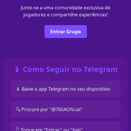
Junte-se a uma comunidade exclusiva de
jogadores e compartilhe experiências!
Entrar Grupo
📱 Como Seguir no Telegram
📱 Baixe o app Telegram no seu dispositivo
🔍 Procure por "@765AOficial"
👆 Toque em "Entrar" ou "Join"