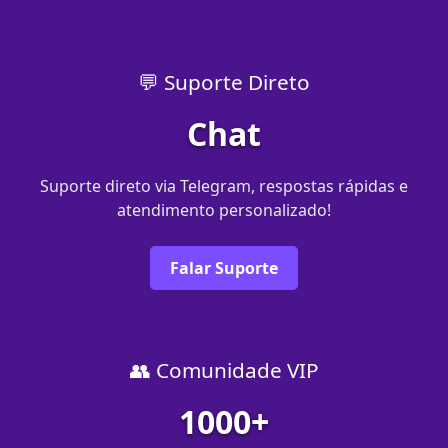
💬 Suporte Direto
Chat
Suporte direto via Telegram, respostas rápidas e
atendimento personalizado!
Falar Suporte
👥 Comunidade VIP
1000+