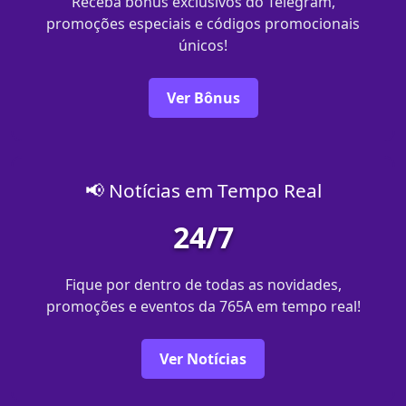
Receba bônus exclusivos do Telegram,
promoções especiais e códigos promocionais
únicos!
Ver Bônus
📢 Notícias em Tempo Real
24/7
Fique por dentro de todas as novidades,
promoções e eventos da 765A em tempo real!
Ver Notícias