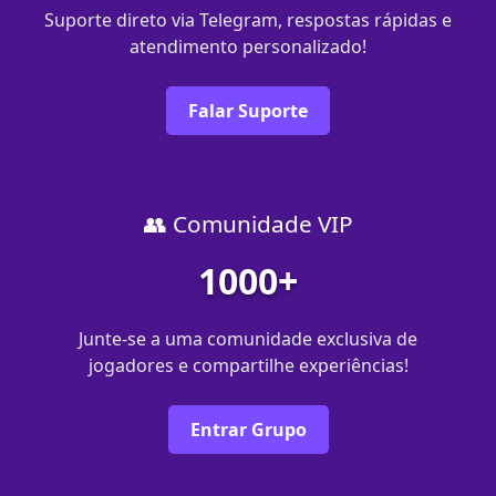
Suporte direto via Telegram, respostas rápidas e
atendimento personalizado!
Falar Suporte
👥 Comunidade VIP
1000+
Junte-se a uma comunidade exclusiva de
jogadores e compartilhe experiências!
Entrar Grupo