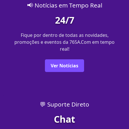
📢 Notícias em Tempo Real
24/7
Fique por dentro de todas as novidades,
promoções e eventos da 765A.Com em tempo
real!
Ver Notícias
💬 Suporte Direto
Chat