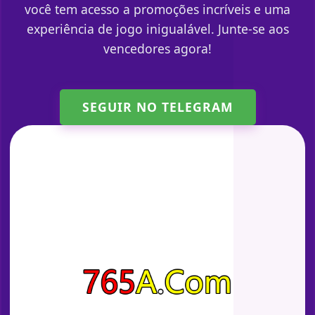
você tem acesso a promoções incríveis e uma
experiência de jogo inigualável. Junte-se aos
vencedores agora!
SEGUIR NO TELEGRAM