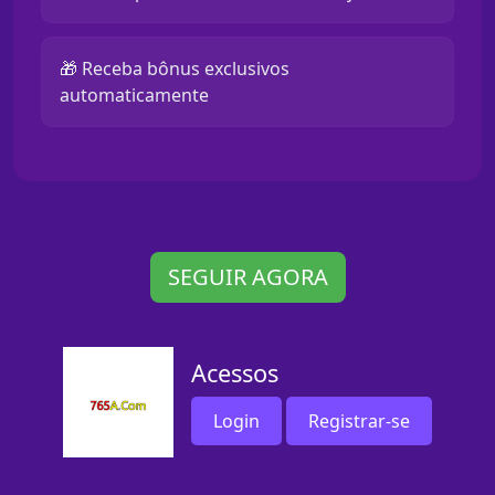
🎁 Receba bônus exclusivos
automaticamente
SEGUIR AGORA
Acessos
Login
Registrar-se