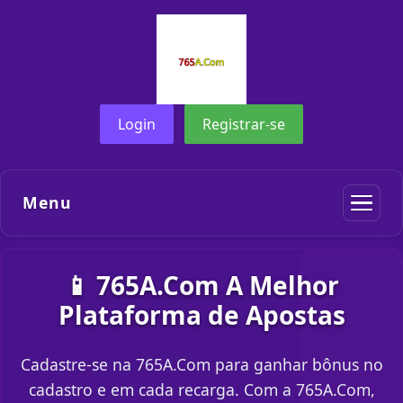
Login
Registrar-se
Menu
📱 765A.Com A Melhor
Plataforma de Apostas
Cadastre-se na 765A.Com para ganhar bônus no
cadastro e em cada recarga. Com a 765A.Com,