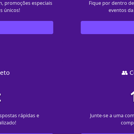
m, promoções especiais
Fique por dentro d
s únicos!
eventos da
reto
👥 
t
espostas rápidas e
Junte-se a uma com
lizado!
compa