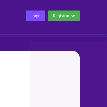
Login
Registrar-se