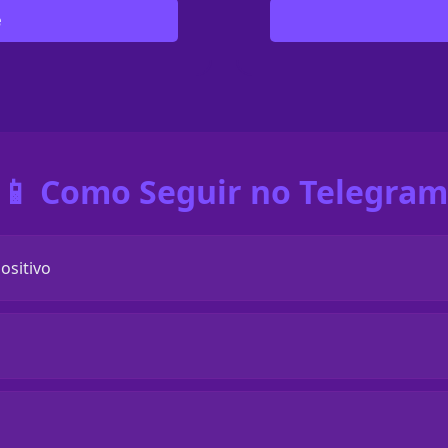
e
📱 Como Seguir no Telegram
ositivo