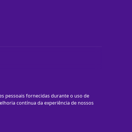
es pessoais fornecidas durante o uso de
elhoria contínua da experiência de nossos