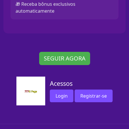
🎁 Receba bônus exclusivos
automaticamente
SEGUIR AGORA
Acessos
Login
Registrar-se