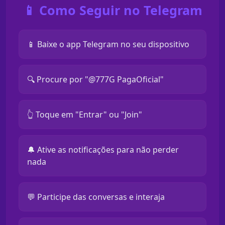
📱 Como Seguir no Telegram
📱 Baixe o app Telegram no seu dispositivo
🔍 Procure por "@777G PagaOficial"
👆 Toque em "Entrar" ou "Join"
🔔 Ative as notificações para não perder
nada
💬 Participe das conversas e interaja