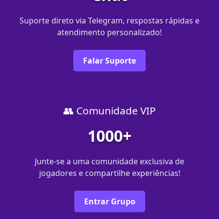
Suporte direto via Telegram, respostas rápidas e
atendimento personalizado!
Falar Suporte
👥 Comunidade VIP
1000+
Junte-se a uma comunidade exclusiva de
jogadores e compartilhe experiências!
Entrar Grupo