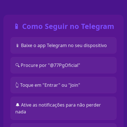
📱 Como Seguir no Telegram
📱 Baixe o app Telegram no seu dispositivo
🔍 Procure por "@77PgOficial"
👆 Toque em "Entrar" ou "Join"
🔔 Ative as notificações para não perder
nada