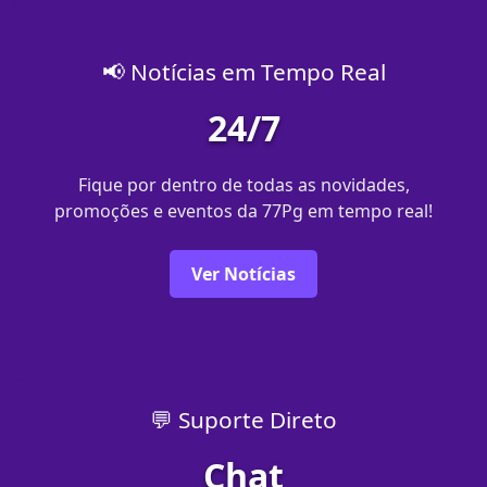
📢 Notícias em Tempo Real
24/7
Fique por dentro de todas as novidades,
promoções e eventos da 77Pg em tempo real!
Ver Notícias
💬 Suporte Direto
Chat