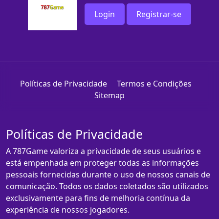
Login
Registrar-se
Políticas de Privacidade
Termos e Condições
Sitemap
Políticas de Privacidade
A 787Game valoriza a privacidade de seus usuários e
está empenhada em proteger todas as informações
pessoais fornecidas durante o uso de nossos canais de
comunicação. Todos os dados coletados são utilizados
exclusivamente para fins de melhoria contínua da
experiência de nossos jogadores.