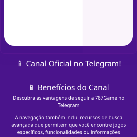
📱 Canal Oficial no Telegram!
📱 Benefícios do Canal
Descubra as vantagens de seguir a 787Game no
Telegram
A navegação também inclui recursos de busca
avançada que permitem que você encontre jogos
específicos, funcionalidades ou informações