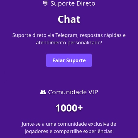
💬 Suporte Direto
Chat
Suporte direto via Telegram, respostas rápidas e
atendimento personalizado!
Falar Suporte
👥 Comunidade VIP
1000+
Junte-se a uma comunidade exclusiva de
jogadores e compartilhe experiências!