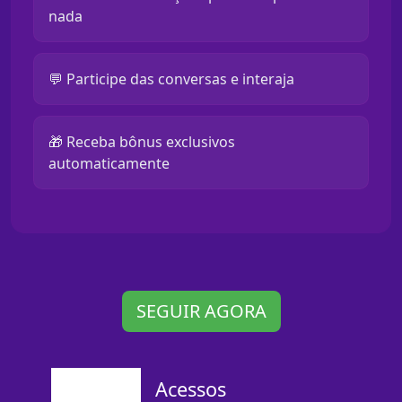
nada
💬 Participe das conversas e interaja
🎁 Receba bônus exclusivos
automaticamente
SEGUIR AGORA
Acessos