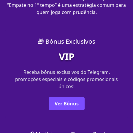
“Empate no 1º tempo” é uma estratégia comum para
quem joga com prudência.
🎁 Bônus Exclusivos
VIP
Receba bônus exclusivos do Telegram,
promoções especiais e códigos promocionais
únicos!
Ver Bônus