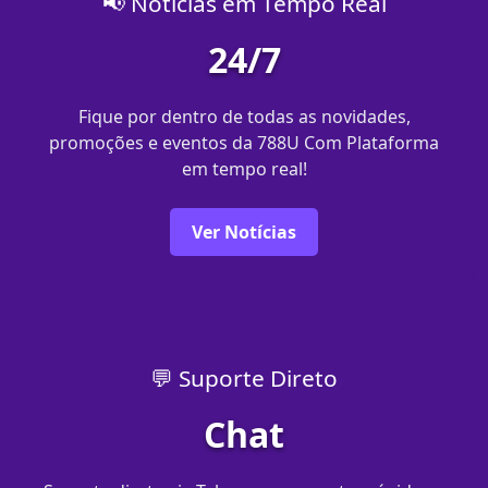
📢 Notícias em Tempo Real
24/7
Fique por dentro de todas as novidades,
promoções e eventos da 788U Com Plataforma
em tempo real!
Ver Notícias
💬 Suporte Direto
Chat