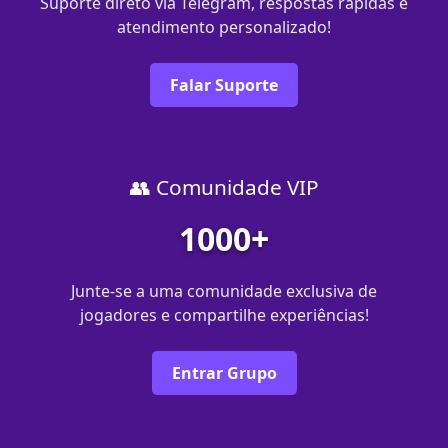
Suporte direto via Telegram, respostas rápidas e
atendimento personalizado!
Falar Suporte
👥 Comunidade VIP
1000+
Junte-se a uma comunidade exclusiva de
jogadores e compartilhe experiências!
Entrar Grupo