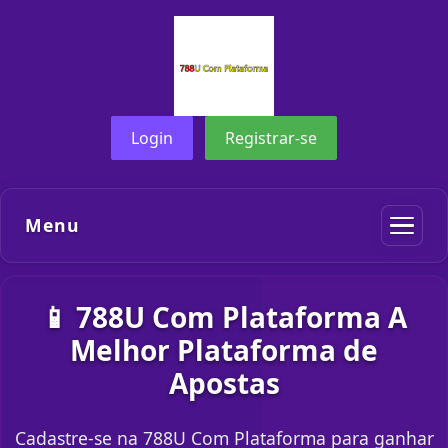
Login
Registrar-se
Menu
📱 788U Com Plataforma A
Melhor Plataforma de
Apostas
Cadastre-se na 788U Com Plataforma para ganhar