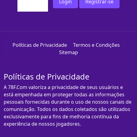
Login
Registrar-se
Políticas de Privacidade
Termos e Condições
Sitemap
Políticas de Privacidade
A 78F.Com valoriza a privacidade de seus usuários e
está empenhada em proteger todas as informações
pessoais fornecidas durante o uso de nossos canais de
comunicação. Todos os dados coletados são utilizados
exclusivamente para fins de melhoria contínua da
experiência de nossos jogadores.