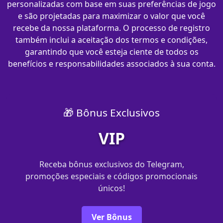
personalizadas com base em suas preferências de jogo
e são projetadas para maximizar o valor que você
recebe da nossa plataforma. O processo de registro
também inclui a aceitação dos termos e condições,
garantindo que você esteja ciente de todos os
benefícios e responsabilidades associados à sua conta.
🎁 Bônus Exclusivos
VIP
Receba bônus exclusivos do Telegram,
promoções especiais e códigos promocionais
únicos!
Ver Bônus