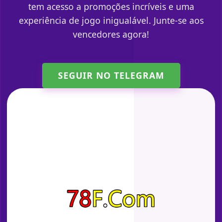
tem acesso a promoções incríveis e uma
experiência de jogo inigualável. Junte-se aos
vencedores agora!
SEGUIR NO TELEGRAM