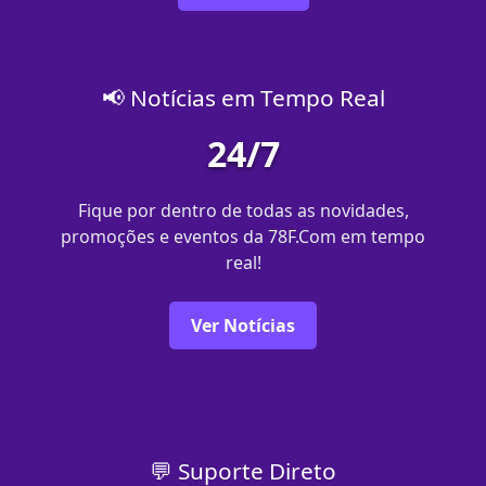
📢 Notícias em Tempo Real
24/7
Fique por dentro de todas as novidades,
promoções e eventos da 78F.Com em tempo
real!
Ver Notícias
💬 Suporte Direto