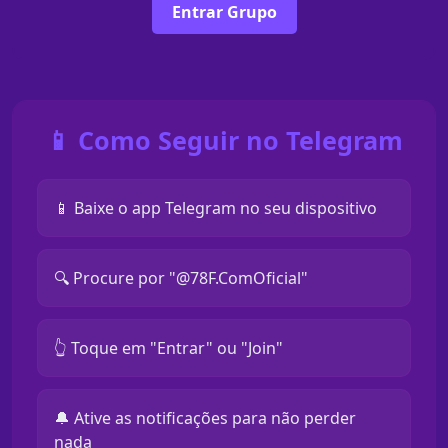
Entrar Grupo
📱 Como Seguir no Telegram
📱 Baixe o app Telegram no seu dispositivo
🔍 Procure por "@78F.ComOficial"
👆 Toque em "Entrar" ou "Join"
🔔 Ative as notificações para não perder
nada