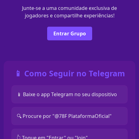
Junte-se a uma comunidade exclusiva de
jogadores e compartilhe experiências!
Entrar Grupo
📱 Como Seguir no Telegram
📱 Baixe o app Telegram no seu dispositivo
🔍 Procure por "@78F PlataformaOficial"
👆 Toque em "Entrar" ou "Join"