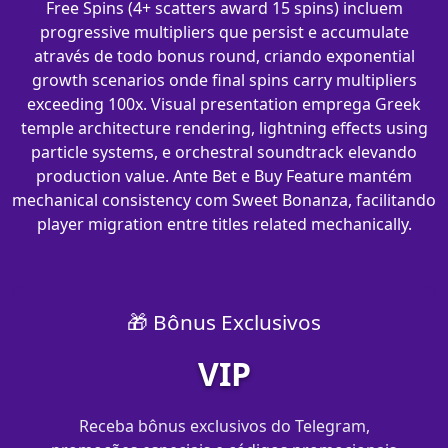
Free Spins (4+ scatters award 15 spins) incluem
progressive multipliers que persist e accumulate
através de todo bonus round, criando exponential
growth scenarios onde final spins carry multipliers
exceeding 100x. Visual presentation emprega Greek
temple architecture rendering, lightning effects using
particle systems, e orchestral soundtrack elevando
production value. Ante Bet e Buy Feature mantém
mechanical consistency com Sweet Bonanza, facilitando
player migration entre titles related mechanically.
🎁 Bônus Exclusivos
VIP
Receba bônus exclusivos do Telegram,