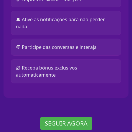
🔔 Ative as notificações para não perder
nada
💬 Participe das conversas e interaja
🎁 Receba bônus exclusivos
automaticamente
SEGUIR AGORA