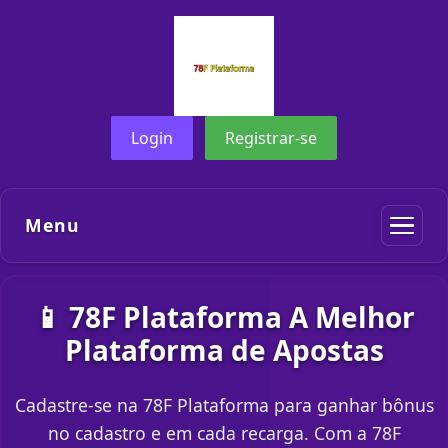
Login
Registrar-se
Menu
📱 78F Plataforma A Melhor
Plataforma de Apostas
Cadastre-se na 78F Plataforma para ganhar bônus
no cadastro e em cada recarga. Com a 78F