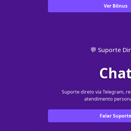
Ver Bônus
💬 Suporte Di
Cha
Suporte direto via Telegram, r
atendimento persona
Falar Suport