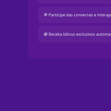
💬 Participe das conversas e interaj
🎁 Receba bônus exclusivos autom