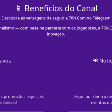
📱 Benefícios do Canal
Descubra as vantagens de seguir a 78N.Com no Telegram
onalismo — com base na parceria com os jogadores, a 78N.
inovação.
sivos
📢 Notí
m, promoções especiais
Fique por dentro d
s únicos!
eventos da