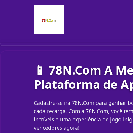
📱 78N.Com A Me
Plataforma de A
Cadastre-se na 78N.Com para ganhar b
cada recarga. Com a 78N.Com, você te
incríveis e uma experiência de jogo inig
vencedores agora!