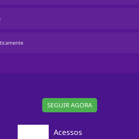
a
aticamente
SEGUIR AGORA
Acessos