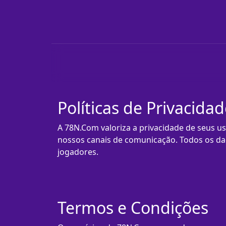
Políticas de Privacida
A 78N.Com valoriza a privacidade de seus 
nossos canais de comunicação. Todos os dad
jogadores.
Termos e Condições