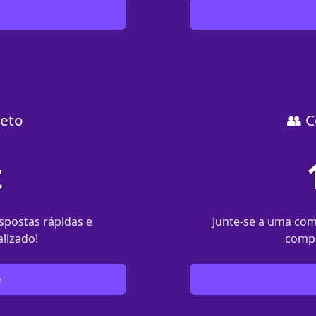
reto
👥 
t
espostas rápidas e
Junte-se a uma com
lizado!
compa
e