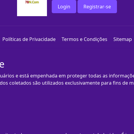
Login
Registrar-se
Políticas de Privacidade
Termos e Condições
Sitemap
de
usuários e está empenhada em proteger todas as informaçõe
os coletados são utilizados exclusivamente para fins de m