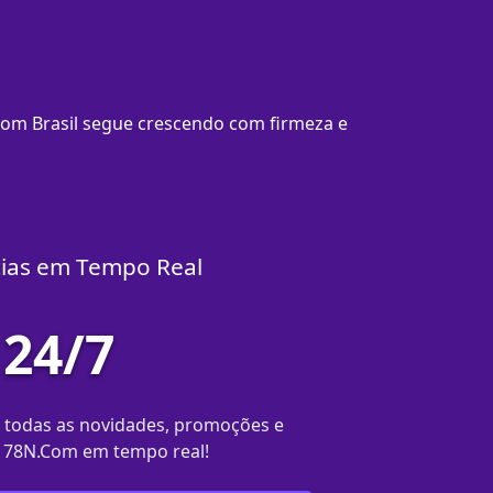
Com Brasil segue crescendo com firmeza e
cias em Tempo Real
24/7
e todas as novidades, promoções e
 78N.Com em tempo real!