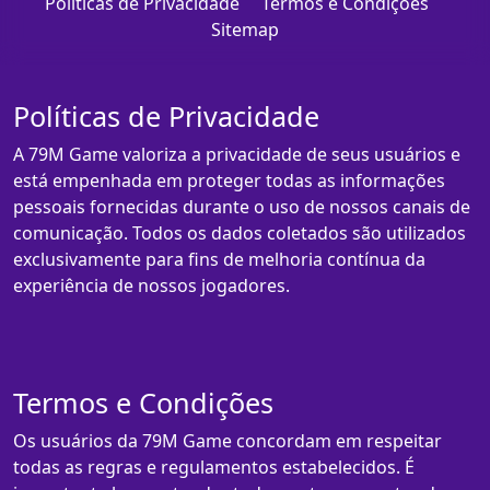
Políticas de Privacidade
Termos e Condições
Sitemap
Políticas de Privacidade
A 79M Game valoriza a privacidade de seus usuários e
está empenhada em proteger todas as informações
pessoais fornecidas durante o uso de nossos canais de
comunicação. Todos os dados coletados são utilizados
exclusivamente para fins de melhoria contínua da
experiência de nossos jogadores.
Termos e Condições
Os usuários da 79M Game concordam em respeitar
todas as regras e regulamentos estabelecidos. É