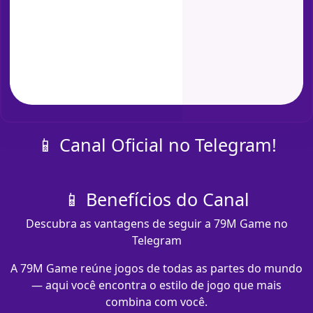
📱 Canal Oficial no Telegram!
📱 Benefícios do Canal
Descubra as vantagens de seguir a 79M Game no
Telegram
A 79M Game reúne jogos de todas as partes do mundo
— aqui você encontra o estilo de jogo que mais
combina com você.