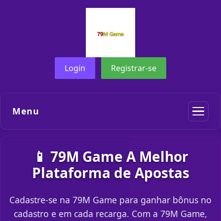
Login
Registrar-se
Menu
📱 79M Game A Melhor
Plataforma de Apostas
Cadastre-se na 79M Game para ganhar bônus no
cadastro e em cada recarga. Com a 79M Game,