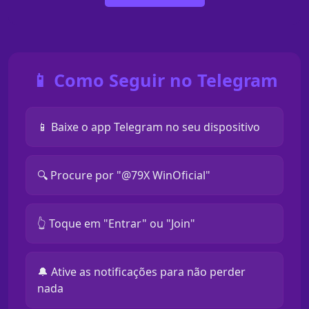
📱 Como Seguir no Telegram
📱 Baixe o app Telegram no seu dispositivo
🔍 Procure por "@79X WinOficial"
👆 Toque em "Entrar" ou "Join"
🔔 Ative as notificações para não perder
nada