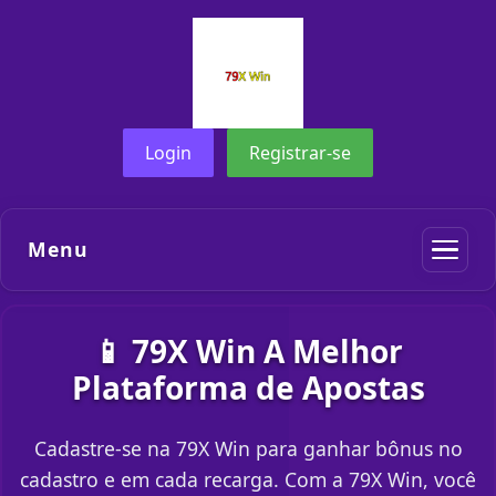
Login
Registrar-se
Menu
📱 79X Win A Melhor
Plataforma de Apostas
Cadastre-se na 79X Win para ganhar bônus no
cadastro e em cada recarga. Com a 79X Win, você