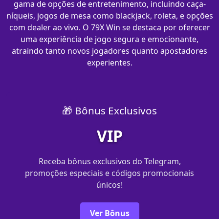
gama de opções de entretenimento, incluindo caça-
níqueis, jogos de mesa como blackjack, roleta, e opções
com dealer ao vivo. O 79X Win se destaca por oferecer
uma experiência de jogo segura e emocionante,
atraindo tanto novos jogadores quanto apostadores
experientes.
🎁 Bônus Exclusivos
VIP
Receba bônus exclusivos do Telegram,
promoções especiais e códigos promocionais
únicos!
Ver Bônus