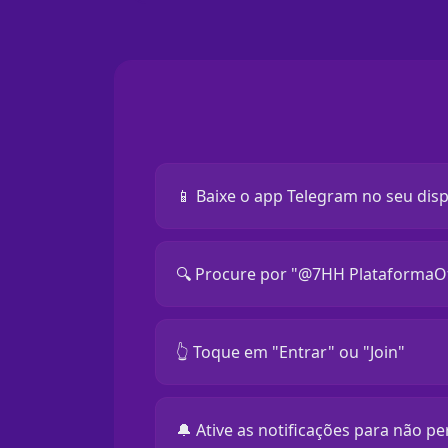
📱 Baixe o app Telegram no seu disp
🔍 Procure por "@7HH PlataformaOf
👆 Toque em "Entrar" ou "Join"
🔔 Ative as notificações para não p