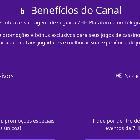
📱 Benefícios do Canal
scubra as vantagens de seguir a 7HH Plataforma no Teleg
 promoções e bônus exclusivos para seus jogos de cassino
or adicional aos jogadores e melhorar sua experiência de j
sivos
📢 Notí
m, promoções especiais
Fique por dentro d
s únicos!
eventos da 7H