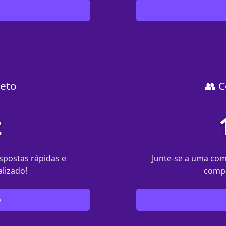
reto
👥 
t
espostas rápidas e
Junte-se a uma com
lizado!
compa
e