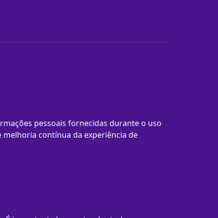
ormações pessoais fornecidas durante o uso
e melhoria contínua da experiência de