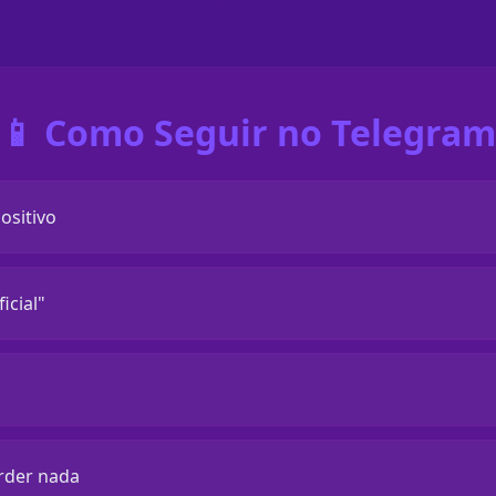
📱 Como Seguir no Telegram
ositivo
icial"
erder nada