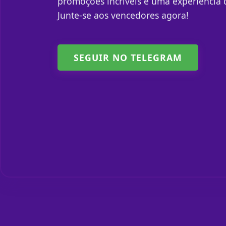
promoções incríveis e uma experiência d
Junte-se aos vencedores agora!
SEGUIR NO TELEGRAM