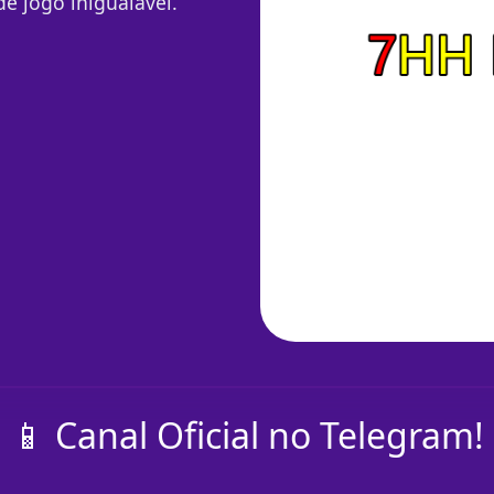
e jogo inigualável.
📱 Canal Oficial no Telegram!