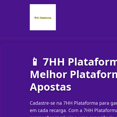
📱 7HH Platafor
Melhor Platafor
Apostas
Cadastre-se na 7HH Plataforma para ga
em cada recarga. Com a 7HH Plataforma