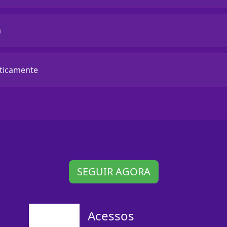
a
aticamente
SEGUIR AGORA
Acessos